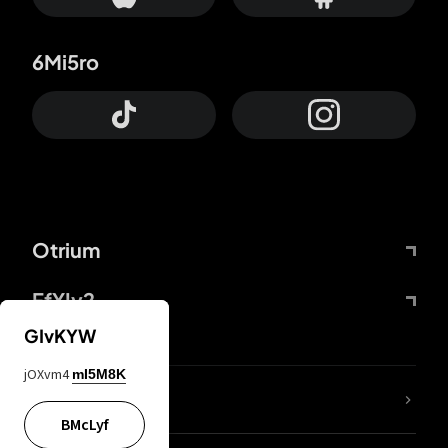
6Mi5ro
Otrium
FfYIy2
GIvKYW
jOXvm4
mI5M8K
KIjvtr
BMcLyf