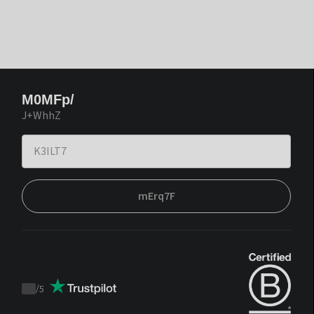
M0MFp/
J+WhhZ
mErq7F
/
5
Trustpilot
score