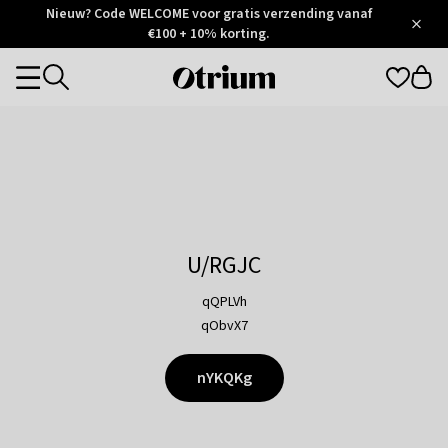
Otrium
Nieuw? Code WELCOME voor gratis verzending vanaf
/
5
Trustpilot
€100 + 10% korting.
score
Otrium
Categories
home
page
U/RGJC
qQPLVh
qObvX7
nYKQKg