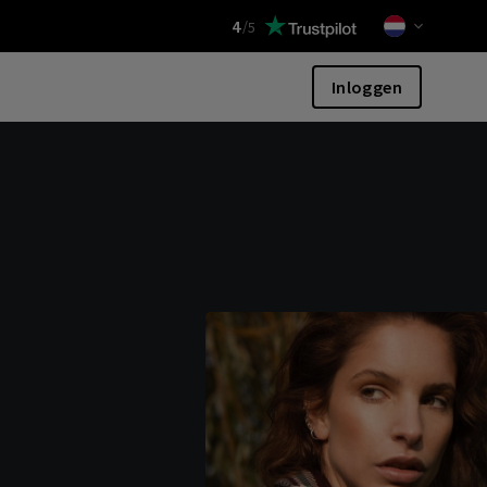
4
/
5
Inloggen