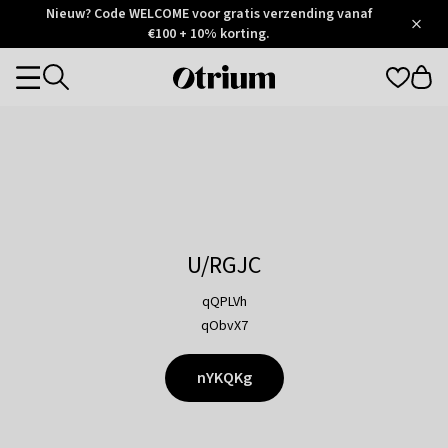
Otrium
Nieuw? Code WELCOME voor gratis verzending vanaf
/
5
Trustpilot
€100 + 10% korting.
score
Otrium
Categories
home
page
U/RGJC
qQPLVh
qObvX7
nYKQKg