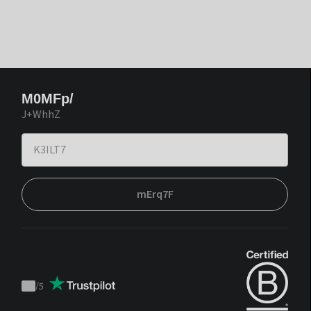
M0MFp/
J+WhhZ
mErq7F
/
5
Trustpilot
score