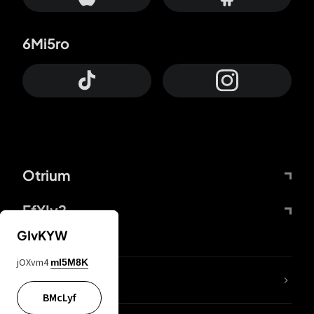
6Mi5ro
Otrium
FfYIy2
GIvKYW
jOXvm4
mI5M8K
KIjvtr
BMcLyf