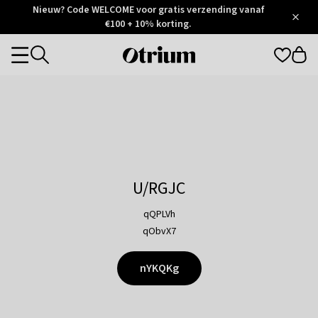
Otrium
Nieuw? Code WELCOME voor gratis verzending vanaf
/
5
Trustpilot
€100 + 10% korting.
score
Otrium
Categories
home
page
U/RGJC
qQPLVh
qObvX7
nYKQKg