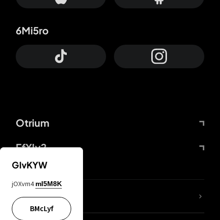
6Mi5ro
Otrium
FfYIy2
GIvKYW
jOXvm4
mI5M8K
KIjvtr
BMcLyf