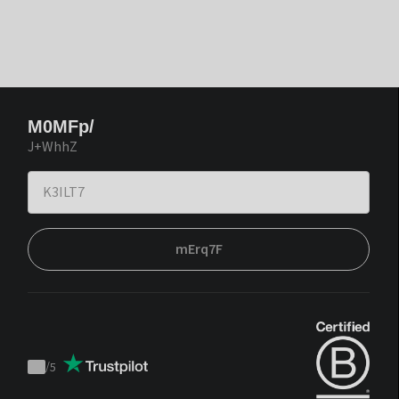
M0MFp/
J+WhhZ
mErq7F
/
5
Trustpilot
score