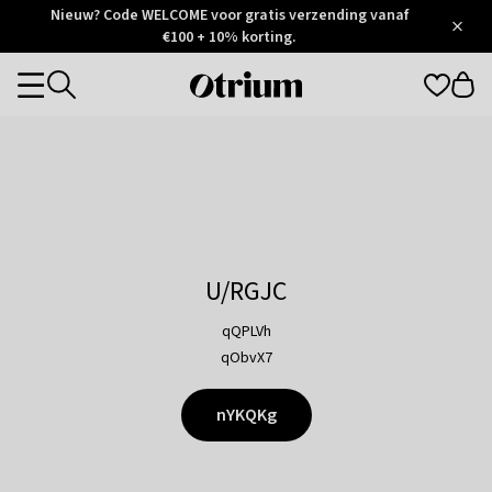
Otrium
Nieuw? Code WELCOME voor gratis verzending vanaf
/
5
Trustpilot
€100 + 10% korting.
score
Otrium
Categories
home
page
U/RGJC
qQPLVh
qObvX7
nYKQKg