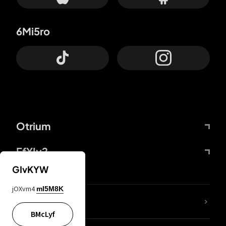
6Mi5ro
Otrium
FfYIy2
GIvKYW
jOXvm4
mI5M8K
KIjvtr
BMcLyf