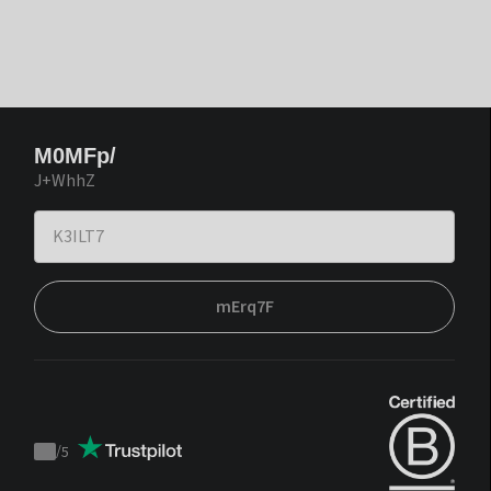
M0MFp/
J+WhhZ
mErq7F
/
5
Trustpilot
score