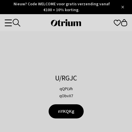
Otrium
Nieuw? Code WELCOME voor gratis verzending vanaf
/
5
Trustpilot
€100 + 10% korting.
score
Otrium
Categories
home
page
U/RGJC
qQPLVh
qObvX7
nYKQKg