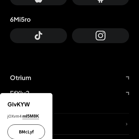
6Mi5ro
Otrium
FfYIy2
GIvKYW
jOXvm4
mI5M8K
KIjvtr
BMcLyf