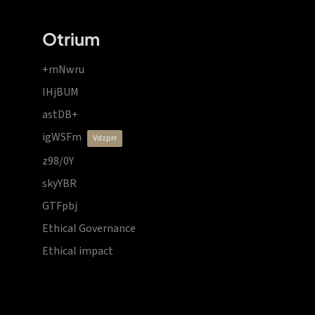
Otrium
+mNwru
lHjBUM
astDB+
igWSFm
vdzprr
z98/0Y
skyYBR
GTFpbj
Ethical Governance
Ethical impact