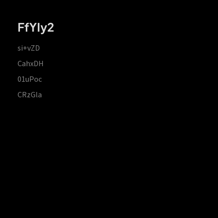
FfYIy2
si+vZD
CahxDH
01uPoc
CRzGla