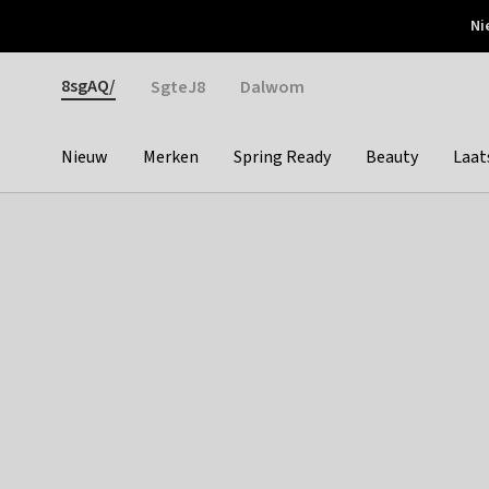
Otrium
Ni
Gratis verzending vanaf €150
Snel bezorgd & simpel
Gender
8sgAQ/
SgteJ8
Dalwom
Nieuw
Merken
Spring Ready
Beauty
Laat
Categories