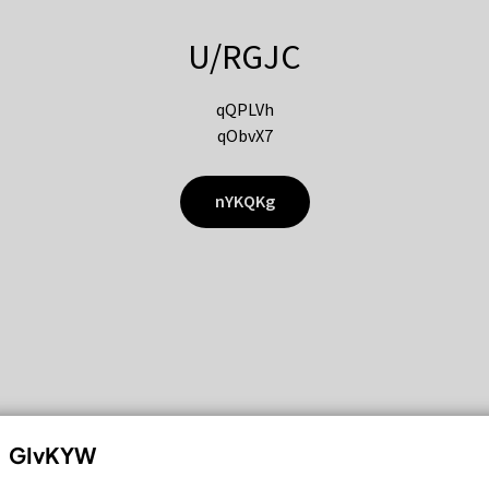
U/RGJC
qQPLVh
qObvX7
nYKQKg
GIvKYW