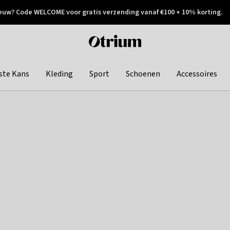
euw? Code WELCOME voor gratis verzending vanaf €100 + 10% korting.
 geretourneerd
Achteraf betalen
Otrium
home
page
ste Kans
Kleding
Sport
Schoenen
Accessoires