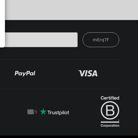
mErq7F
/
5
Trustpilot
score