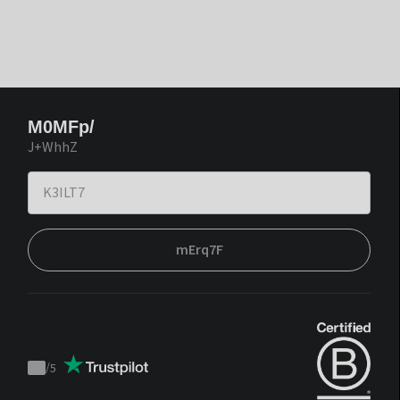
M0MFp/
J+WhhZ
mErq7F
/
5
Trustpilot
score