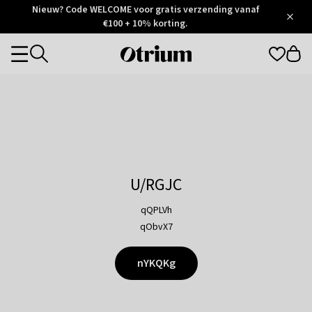
Otrium
Nieuw? Code WELCOME voor gratis verzending vanaf
/
5
Trustpilot
€100 + 10% korting.
score
Otrium
Categories
home
page
U/RGJC
qQPLVh
qObvX7
nYKQKg