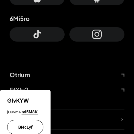
6Mi5ro
Otrium
FfYIy2
GIvKYW
jOXvm4
mI5M8K
KIjvtr
BMcLyf