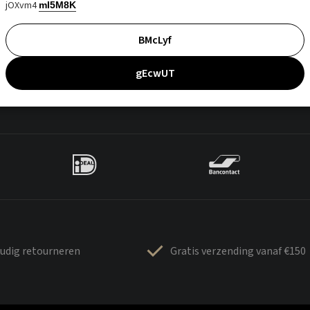
jOXvm4
mI5M8K
BMcLyf
gEcwUT
udig retourneren
Gratis verzending vanaf €150