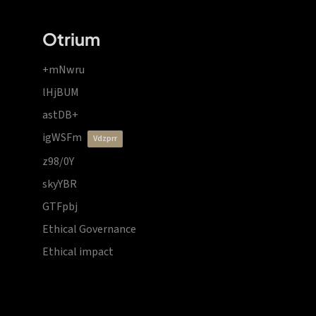
Otrium
+mNwru
lHjBUM
astDB+
igWSFm
vdzprr
z98/0Y
skyYBR
GTFpbj
Ethical Governance
Ethical impact