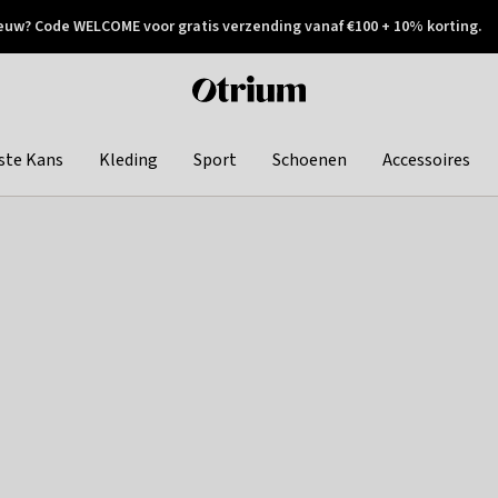
euw? Code WELCOME voor gratis verzending vanaf €100 + 10% korting.
 geretourneerd
Achteraf betalen
Otrium
home
page
ste Kans
Kleding
Sport
Schoenen
Accessoires