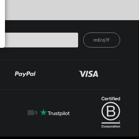
mErq7F
/
5
Trustpilot
score