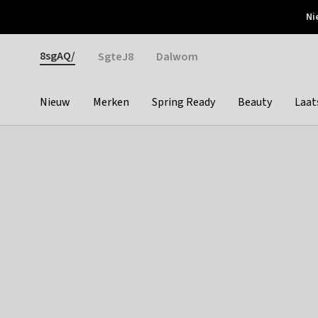
Otrium
Ni
Gratis verzending vanaf €150
Snel bezorgd & simpel
Gender
8sgAQ/
SgteJ8
Dalwom
Nieuw
Merken
Spring Ready
Beauty
Laat
Categories