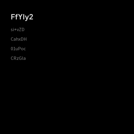
FfYIy2
si+vZD
CahxDH
01uPoc
CRzGla