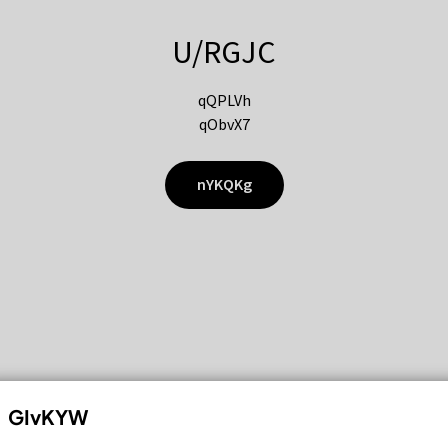
U/RGJC
qQPLVh
qObvX7
nYKQKg
GIvKYW