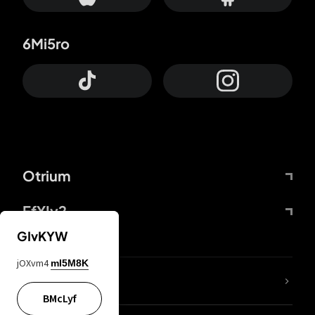
6Mi5ro
Otrium
FfYIy2
GIvKYW
jOXvm4
mI5M8K
KIjvtr
BMcLyf