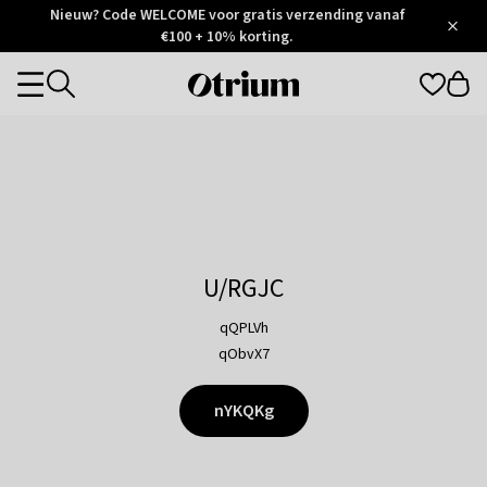
Otrium
Nieuw? Code WELCOME voor gratis verzending vanaf
/
5
Trustpilot
€100 + 10% korting.
score
Otrium
Categories
home
page
U/RGJC
qQPLVh
qObvX7
nYKQKg