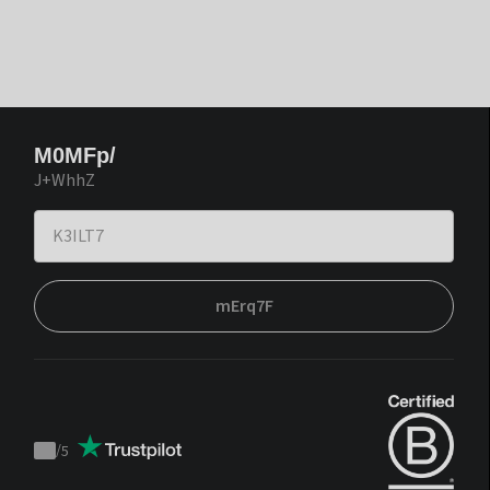
M0MFp/
J+WhhZ
mErq7F
/
5
Trustpilot
score