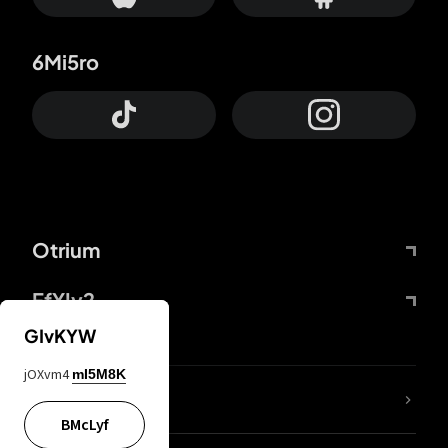
6Mi5ro
Otrium
FfYIy2
GIvKYW
jOXvm4
mI5M8K
KIjvtr
BMcLyf