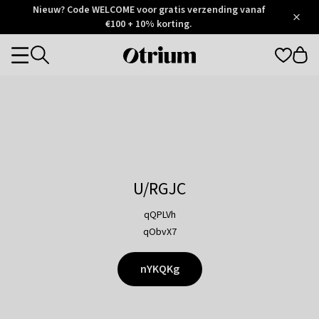
Otrium
Nieuw? Code WELCOME voor gratis verzending vanaf
/
5
Trustpilot
€100 + 10% korting.
score
Otrium
Categories
home
page
U/RGJC
qQPLVh
qObvX7
nYKQKg