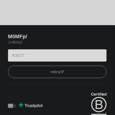
M0MFp/
J+WhhZ
mErq7F
/
5
Trustpilot
score