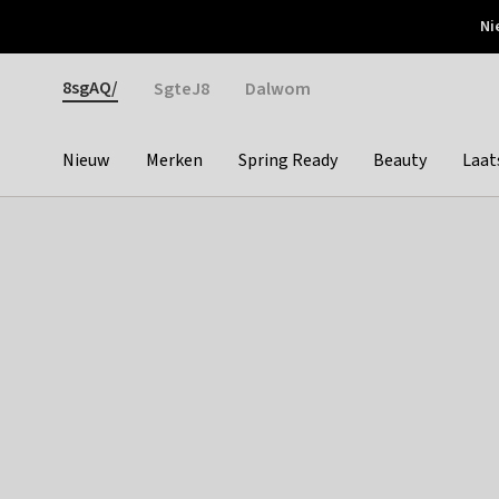
Otrium
Ni
Gratis verzending vanaf €150
Snel bezorgd & simpel
Gender
8sgAQ/
SgteJ8
Dalwom
Nieuw
Merken
Spring Ready
Beauty
Laat
Categories