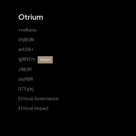
Otrium
+mNwru
lHjBUM
astDB+
igWSFm
vdzprr
z98/0Y
skyYBR
GTFpbj
Ethical Governance
Ethical impact