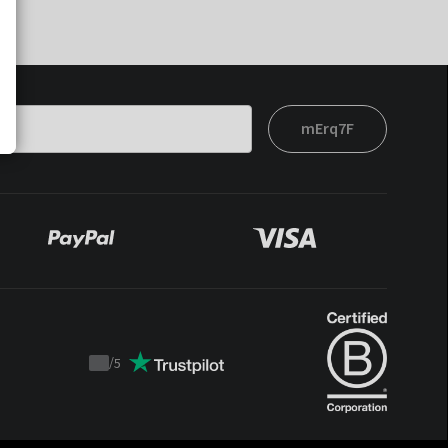
mErq7F
/
5
Trustpilot
score