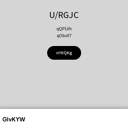
U/RGJC
qQPLVh
qObvX7
nYKQKg
GIvKYW