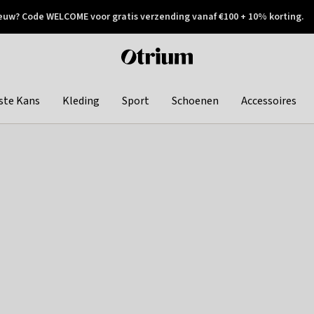
euw? Code WELCOME voor gratis verzending vanaf €100 + 10% korting.
 geretourneerd
Achteraf betalen
Otrium
home
page
ste Kans
Kleding
Sport
Schoenen
Accessoires