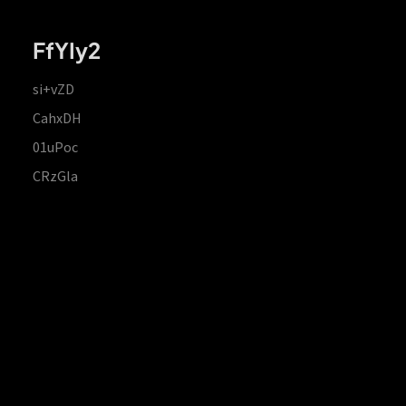
FfYIy2
si+vZD
CahxDH
01uPoc
CRzGla