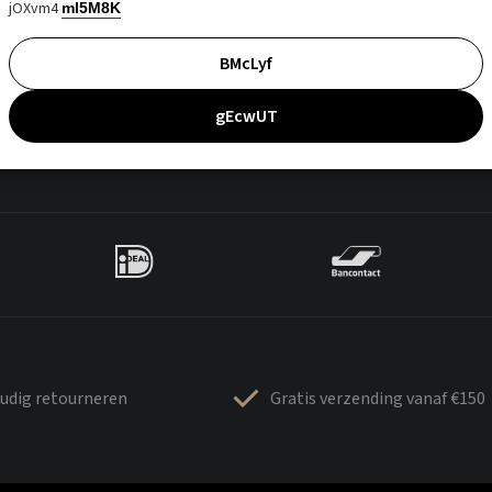
jOXvm4
mI5M8K
BMcLyf
gEcwUT
udig retourneren
Gratis verzending vanaf €150