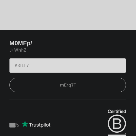
M0MFp/
J+WhhZ
mErq7F
/
5
Trustpilot
score