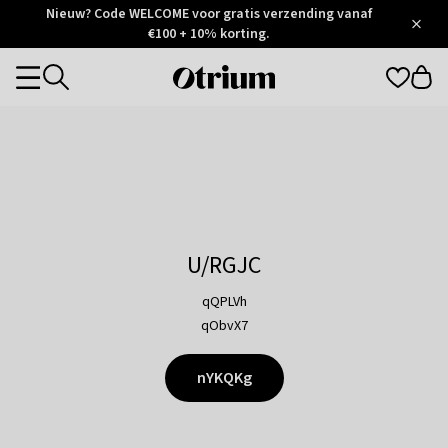
Otrium
Nieuw? Code WELCOME voor gratis verzending vanaf
/
5
Trustpilot
€100 + 10% korting.
score
Otrium
Categories
home
page
U/RGJC
qQPLVh
qObvX7
nYKQKg