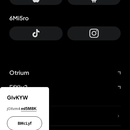
6Mi5ro
Otrium
FfYIy2
GIvKYW
jOXvm4
mI5M8K
KIjvtr
BMcLyf