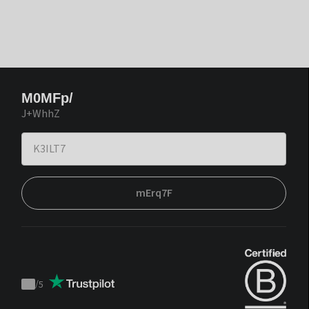
M0MFp/
J+WhhZ
mErq7F
/
5
Trustpilot
score