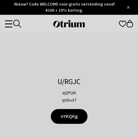
Otrium
Nieuw? Code WELCOME voor gratis verzending vanaf
/
5
Trustpilot
€100 + 10% korting.
score
Otrium
Categories
home
page
U/RGJC
qQPLVh
qObvX7
nYKQKg