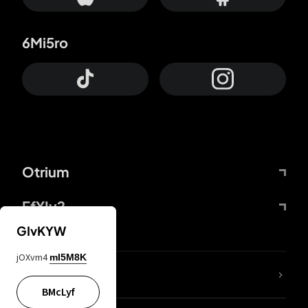
6Mi5ro
Otrium
FfYIy2
GIvKYW
jOXvm4
mI5M8K
KIjvtr
BMcLyf