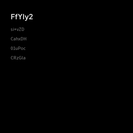
FfYIy2
si+vZD
CahxDH
01uPoc
CRzGla