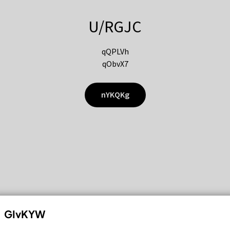
U/RGJC
qQPLVh
qObvX7
nYKQKg
GIvKYW