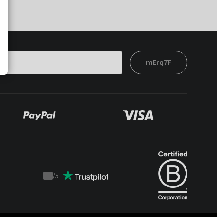
mErq7F
/
5
Trustpilot
score