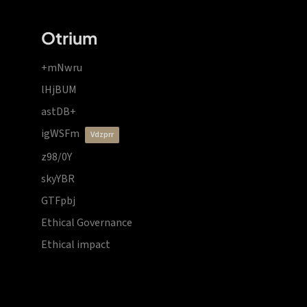
Otrium
+mNwru
lHjBUM
astDB+
igWSFm
vdzprr
z98/0Y
skyYBR
GTFpbj
Ethical Governance
Ethical impact