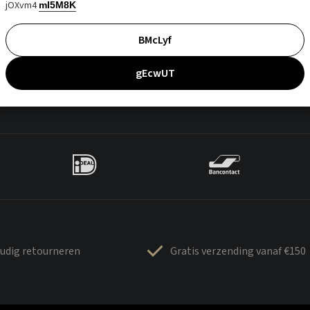
jOXvm4
mI5M8K
BMcLyf
gEcwUT
udig retourneren
Gratis verzending vanaf €150