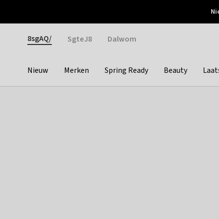
Otrium
Ni
Gratis verzending vanaf €150
Snel bezorgd & simpel
Gender
8sgAQ/
SgteJ8
Dalwom
Nieuw
Merken
Spring Ready
Beauty
Laat
Categories