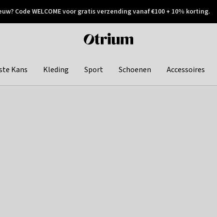
euw? Code WELCOME voor gratis verzending vanaf €100 + 10% korting.
 geretourneerd
Achteraf betalen
Otrium
home
page
ste Kans
Kleding
Sport
Schoenen
Accessoires