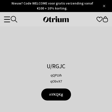
Otrium
Nieuw? Code WELCOME voor gratis verzending vanaf
/
5
Trustpilot
€100 + 10% korting.
score
Otrium
Categories
home
page
U/RGJC
qQPLVh
qObvX7
nYKQKg