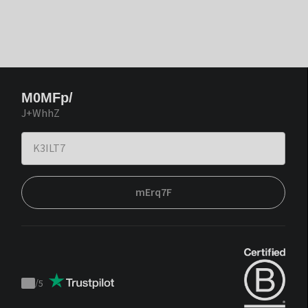
M0MFp/
J+WhhZ
mErq7F
/
5
Trustpilot
score