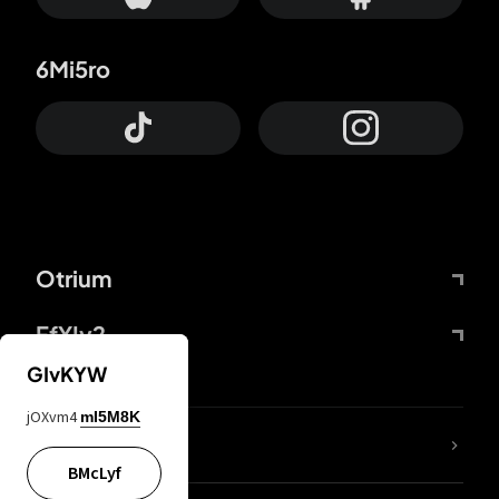
6Mi5ro
Otrium
FfYIy2
GIvKYW
jOXvm4
mI5M8K
KIjvtr
BMcLyf