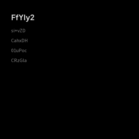
FfYIy2
si+vZD
CahxDH
01uPoc
CRzGla