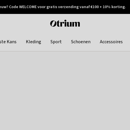
euw? Code WELCOME voor gratis verzending vanaf €100 + 10% korting.
 geretourneerd
Achteraf betalen
Otrium
home
page
ste Kans
Kleding
Sport
Schoenen
Accessoires