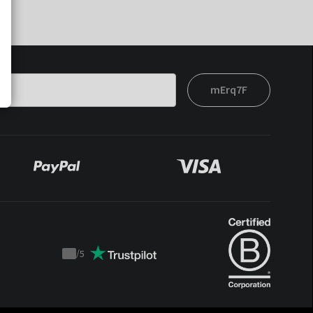
mErq7F
/
5
Trustpilot
score