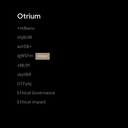
Otrium
+mNwru
lHjBUM
astDB+
igWSFm
vdzprr
z98/0Y
skyYBR
GTFpbj
Ethical Governance
Ethical impact