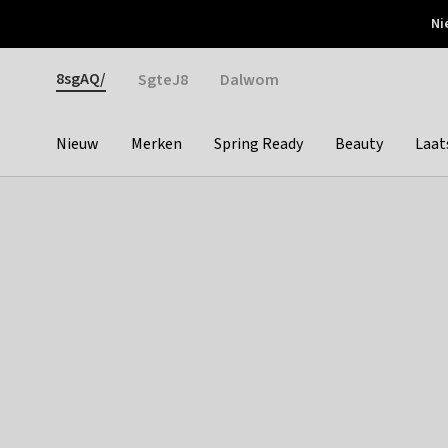
Otrium
Ni
Gratis verzending vanaf €150
Snel bezorgd & simpel
Gender
8sgAQ/
SgteJ8
Dalwom
Nieuw
Merken
Spring Ready
Beauty
Laat
Categories