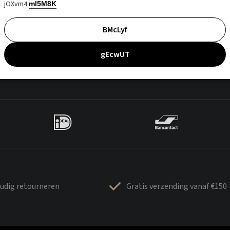
jOXvm4
mI5M8K
BMcLyf
gEcwUT
udig retourneren
Gratis verzending vanaf €150