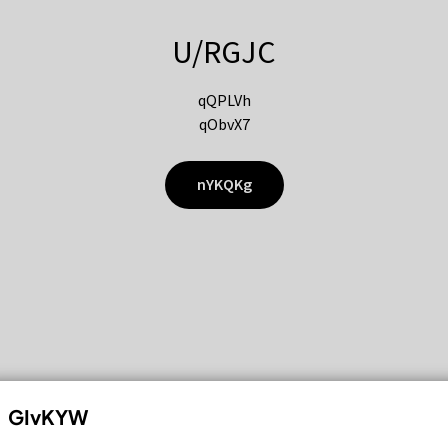
U/RGJC
qQPLVh
qObvX7
nYKQKg
GIvKYW