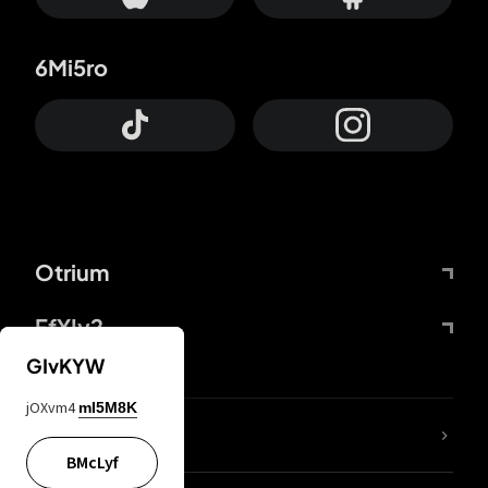
6Mi5ro
Otrium
FfYIy2
GIvKYW
jOXvm4
mI5M8K
KIjvtr
BMcLyf