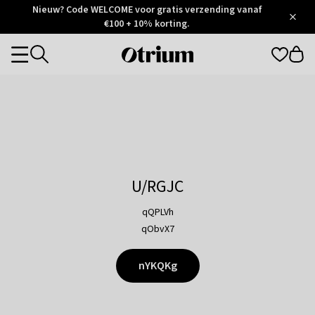
Otrium
Nieuw? Code WELCOME voor gratis verzending vanaf
/
5
Trustpilot
€100 + 10% korting.
score
Otrium
Categories
home
page
U/RGJC
qQPLVh
qObvX7
nYKQKg