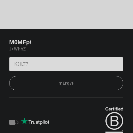
M0MFp/
J+WhhZ
mErq7F
/
5
Trustpilot
score