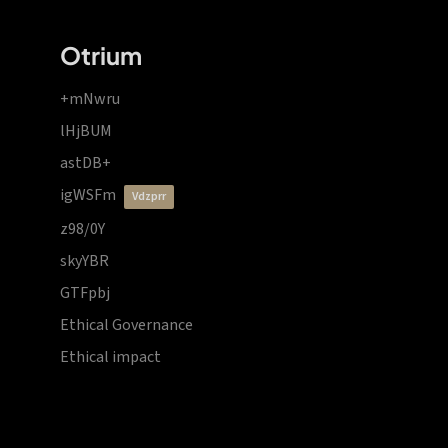
Otrium
+mNwru
lHjBUM
astDB+
igWSFm
vdzprr
z98/0Y
skyYBR
GTFpbj
Ethical Governance
Ethical impact