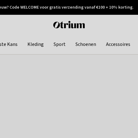
euw? Code WELCOME voor gratis verzending vanaf €100 + 10% korting.
 geretourneerd
Achteraf betalen
Otrium
home
page
ste Kans
Kleding
Sport
Schoenen
Accessoires