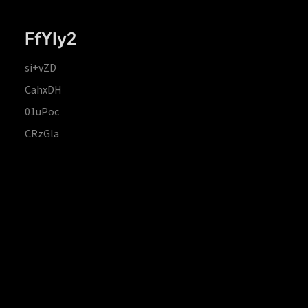
FfYIy2
si+vZD
CahxDH
01uPoc
CRzGla