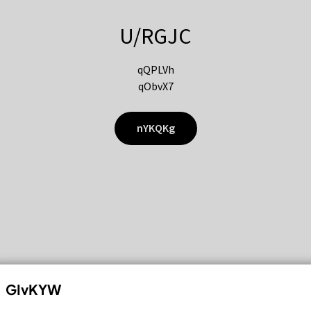
U/RGJC
qQPLVh
qObvX7
nYKQKg
GIvKYW