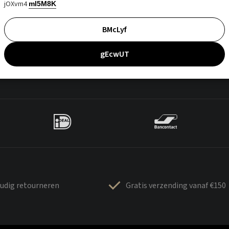
jOXvm4
mI5M8K
BMcLyf
gEcwUT
udig retourneren
Gratis verzending vanaf €150