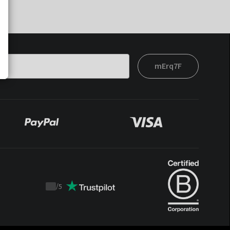
mErq7F
/
5
Trustpilot
score