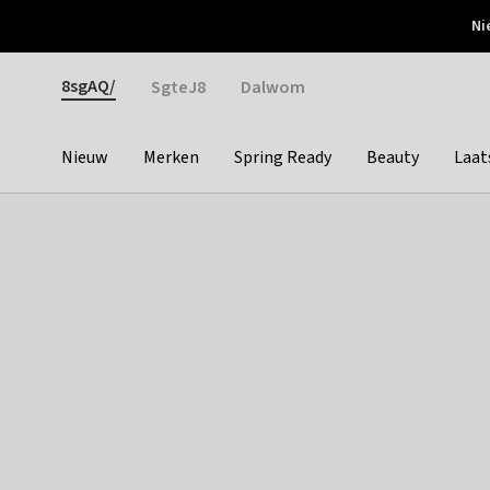
Otrium
Ni
Gratis verzending vanaf €150
Snel bezorgd & simpel
Gender
8sgAQ/
SgteJ8
Dalwom
Nieuw
Merken
Spring Ready
Beauty
Laat
Categories