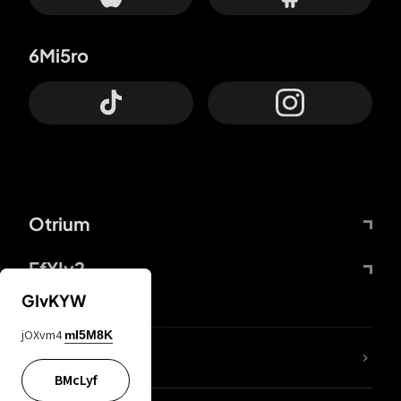
6Mi5ro
Otrium
FfYIy2
GIvKYW
jOXvm4
mI5M8K
KIjvtr
BMcLyf