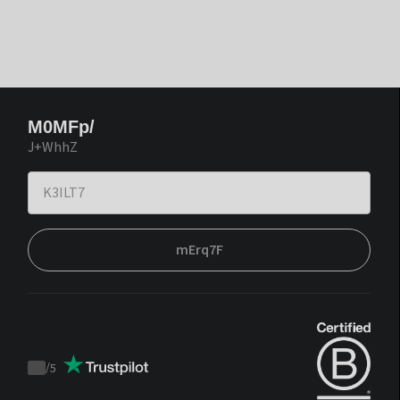
M0MFp/
J+WhhZ
mErq7F
/
5
Trustpilot
score