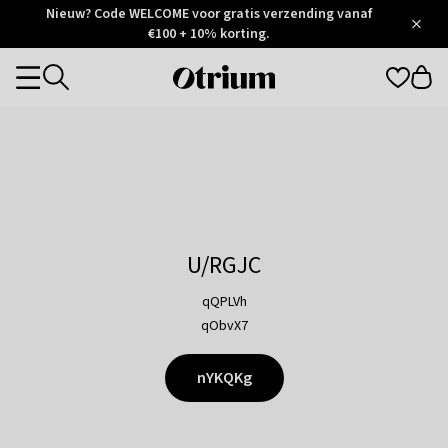
Otrium
Nieuw? Code WELCOME voor gratis verzending vanaf
/
5
Trustpilot
€100 + 10% korting.
score
Otrium
Categories
home
page
U/RGJC
qQPLVh
qObvX7
nYKQKg