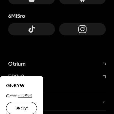
6Mi5ro
Otrium
FfYIy2
GIvKYW
jOXvm4
mI5M8K
KIjvtr
BMcLyf