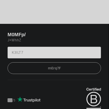
M0MFp/
J+WhhZ
mErq7F
/
5
Trustpilot
score