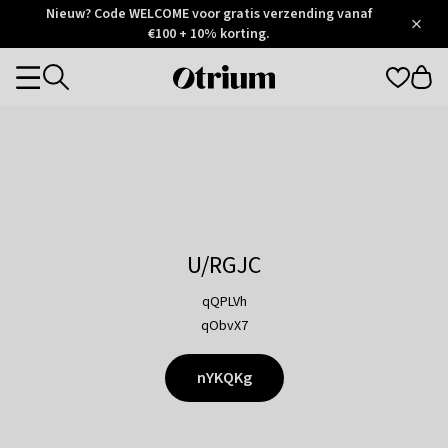
Otrium
Nieuw? Code WELCOME voor gratis verzending vanaf
/
5
Trustpilot
€100 + 10% korting.
score
Otrium
Categories
home
page
U/RGJC
qQPLVh
qObvX7
nYKQKg