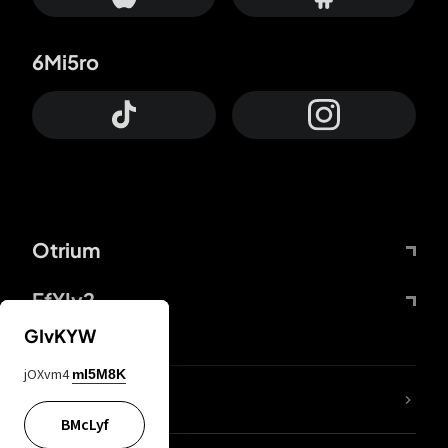
6Mi5ro
Otrium
FfYIy2
GIvKYW
jOXvm4
mI5M8K
KIjvtr
BMcLyf