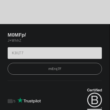
M0MFp/
J+WhhZ
mErq7F
/
5
Trustpilot
score