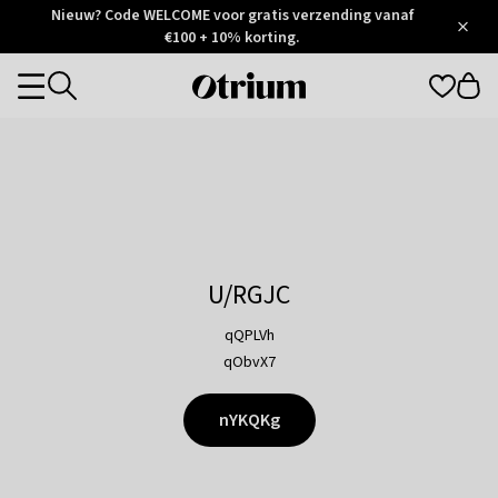
Otrium
Nieuw? Code WELCOME voor gratis verzending vanaf
/
5
Trustpilot
€100 + 10% korting.
score
Otrium
Categories
home
page
U/RGJC
qQPLVh
qObvX7
nYKQKg