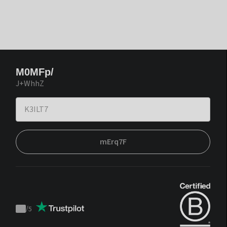
M0MFp/
J+WhhZ
mErq7F
/
5
Trustpilot
score