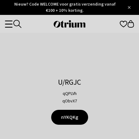
Otrium
Nieuw? Code WELCOME voor gratis verzending vanaf
/
5
Trustpilot
€100 + 10% korting.
score
Otrium
Categories
home
page
U/RGJC
qQPLVh
qObvX7
nYKQKg