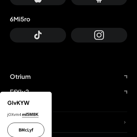
6Mi5ro
Otrium
FfYIy2
GIvKYW
jOXvm4
mI5M8K
KIjvtr
BMcLyf