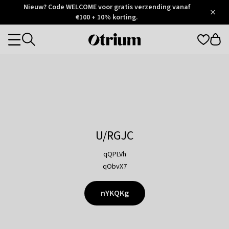
Otrium
Nieuw? Code WELCOME voor gratis verzending vanaf
/
5
Trustpilot
€100 + 10% korting.
score
Otrium
Categories
home
page
U/RGJC
qQPLVh
qObvX7
nYKQKg