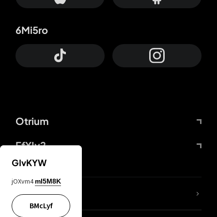
6Mi5ro
Otrium
FfYIy2
GIvKYW
jOXvm4
mI5M8K
KIjvtr
BMcLyf