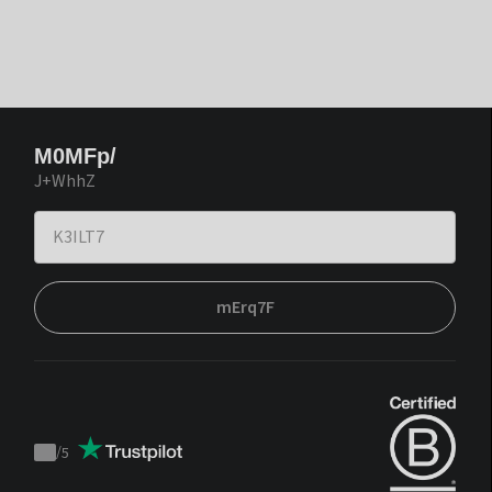
M0MFp/
J+WhhZ
mErq7F
/
5
Trustpilot
score