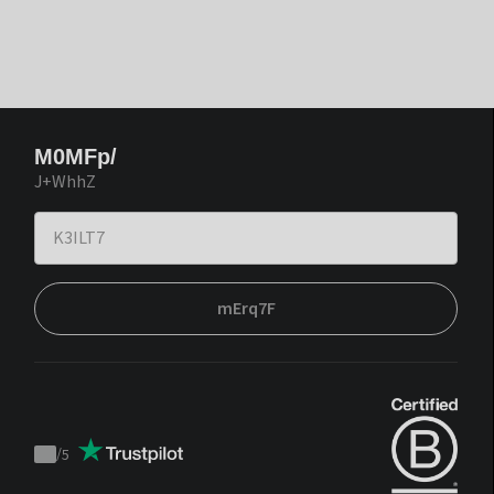
M0MFp/
J+WhhZ
mErq7F
/
5
Trustpilot
score