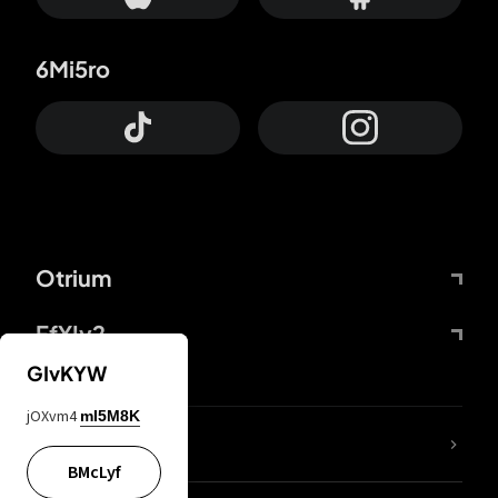
6Mi5ro
Otrium
FfYIy2
GIvKYW
jOXvm4
mI5M8K
KIjvtr
BMcLyf