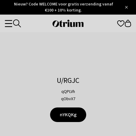
Otrium
Nieuw? Code WELCOME voor gratis verzending vanaf
/
5
Trustpilot
€100 + 10% korting.
score
Otrium
Categories
home
page
U/RGJC
qQPLVh
qObvX7
nYKQKg