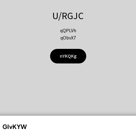
U/RGJC
qQPLVh
qObvX7
nYKQKg
GIvKYW