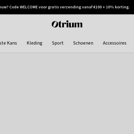
euw? Code WELCOME voor gratis verzending vanaf €100 + 10% korting.
 geretourneerd
Achteraf betalen
Otrium
home
page
ste Kans
Kleding
Sport
Schoenen
Accessoires