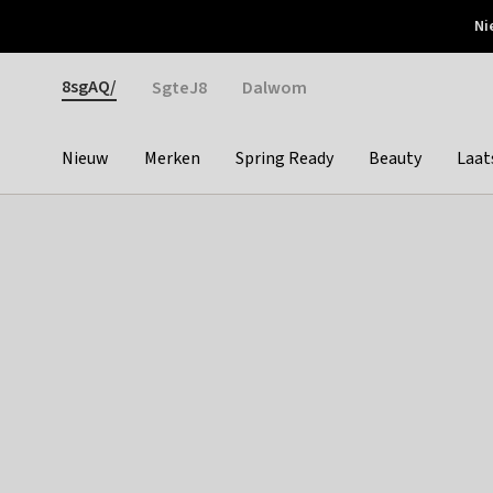
Otrium
Ni
Gratis verzending vanaf €150
Snel bezorgd & simpel
Gender
8sgAQ/
SgteJ8
Dalwom
Nieuw
Merken
Spring Ready
Beauty
Laat
Categories