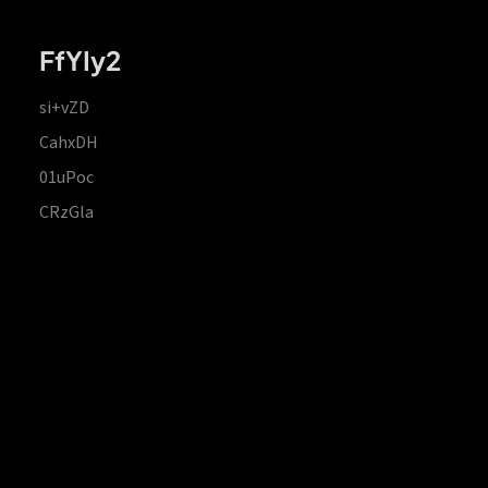
FfYIy2
si+vZD
CahxDH
01uPoc
CRzGla