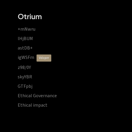
Otrium
+mNwru
lHjBUM
astDB+
igWSFm
vdzprr
z98/0Y
skyYBR
GTFpbj
Ethical Governance
Ethical impact