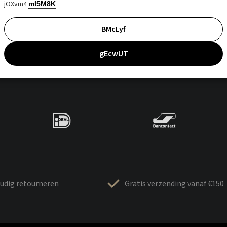
jOXvm4
mI5M8K
BMcLyf
gEcwUT
udig retourneren
Gratis verzending vanaf €150