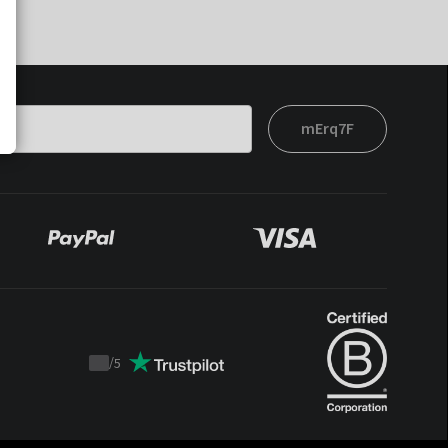
mErq7F
/
5
Trustpilot
score