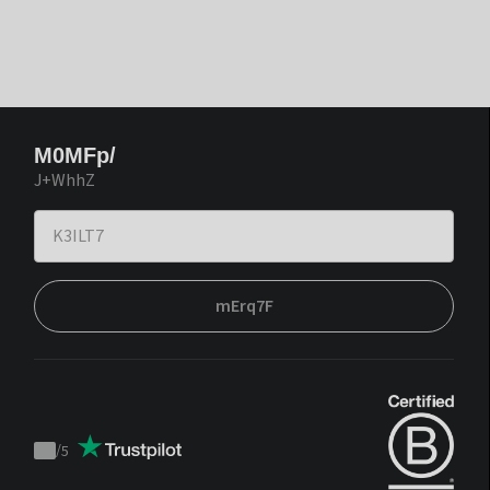
M0MFp/
J+WhhZ
mErq7F
/
5
Trustpilot
score