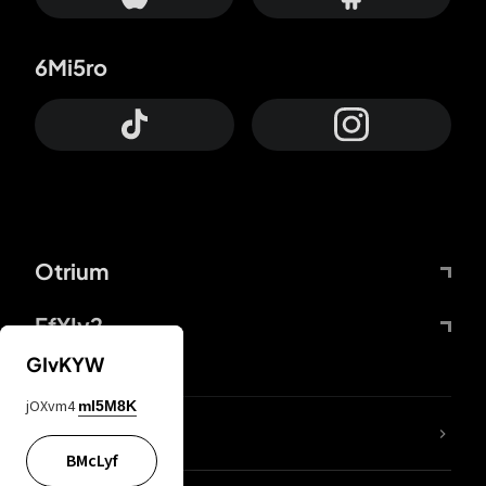
6Mi5ro
Otrium
FfYIy2
GIvKYW
jOXvm4
mI5M8K
KIjvtr
BMcLyf