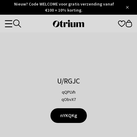
Otrium
Nieuw? Code WELCOME voor gratis verzending vanaf
/
5
Trustpilot
€100 + 10% korting.
score
Otrium
Categories
home
page
U/RGJC
qQPLVh
qObvX7
nYKQKg