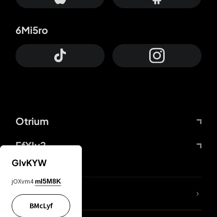
6Mi5ro
Otrium
FfYIy2
GIvKYW
jOXvm4
mI5M8K
KIjvtr
BMcLyf