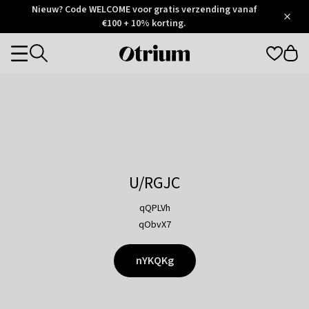
Otrium
Nieuw? Code WELCOME voor gratis verzending vanaf
/
5
Trustpilot
€100 + 10% korting.
score
Otrium
Categories
home
page
U/RGJC
qQPLVh
qObvX7
nYKQKg