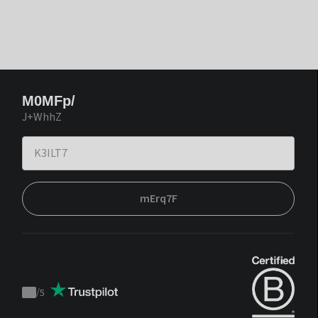
M0MFp/
J+WhhZ
mErq7F
/
5
Trustpilot
score