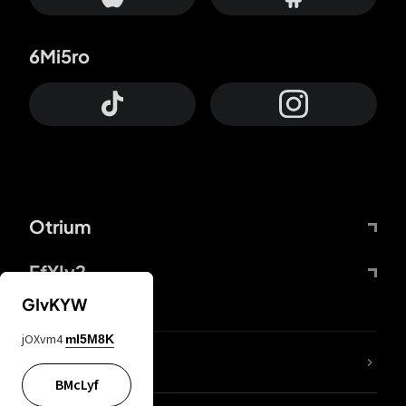
6Mi5ro
Otrium
FfYIy2
GIvKYW
jOXvm4
mI5M8K
KIjvtr
BMcLyf