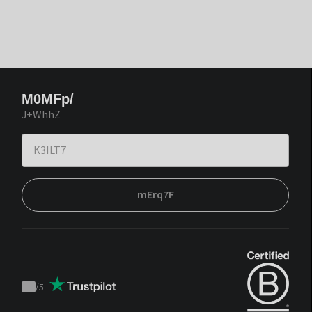
M0MFp/
J+WhhZ
mErq7F
/
5
Trustpilot
score