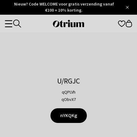
Otrium
Nieuw? Code WELCOME voor gratis verzending vanaf
/
5
Trustpilot
€100 + 10% korting.
score
Otrium
Categories
home
page
U/RGJC
qQPLVh
qObvX7
nYKQKg