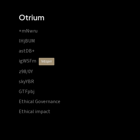
Otrium
+mNwru
lHjBUM
astDB+
igWSFm
vdzprr
z98/0Y
skyYBR
GTFpbj
Ethical Governance
Ethical impact