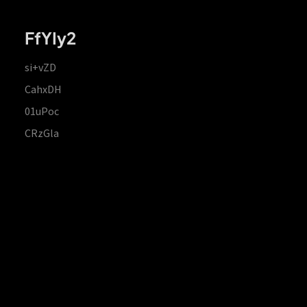
FfYIy2
si+vZD
CahxDH
01uPoc
CRzGla