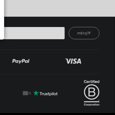
mErq7F
/
5
Trustpilot
score