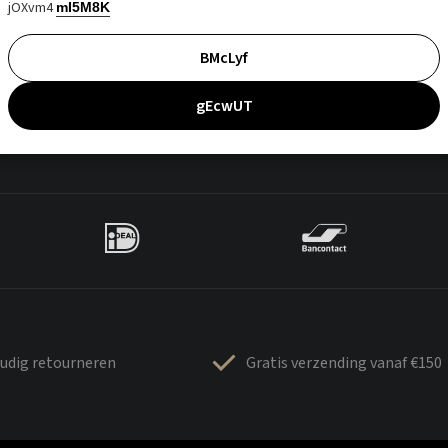
jOXvm4
mI5M8K
BMcLyf
gEcwUT
udig retourneren
Gratis verzending vanaf €150