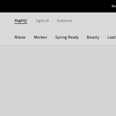
Otrium
Ni
Gratis verzending vanaf €150
Snel bezorgd & simpel
Gender
8sgAQ/
SgteJ8
Dalwom
Nieuw
Merken
Spring Ready
Beauty
Laat
Categories