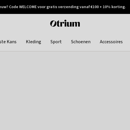
euw? Code WELCOME voor gratis verzending vanaf €100 + 10% korting.
 geretourneerd
Achteraf betalen
Otrium
home
page
ste Kans
Kleding
Sport
Schoenen
Accessoires