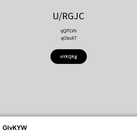
U/RGJC
qQPLVh
qObvX7
nYKQKg
GIvKYW