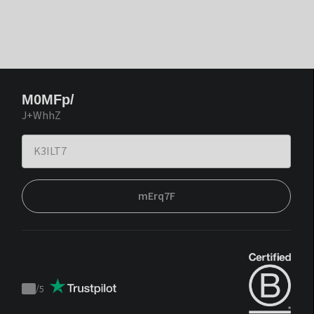
M0MFp/
J+WhhZ
mErq7F
/
5
Trustpilot
score