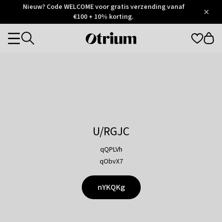
Otrium
Nieuw? Code WELCOME voor gratis verzending vanaf
/
5
Trustpilot
€100 + 10% korting.
score
Otrium
Categories
home
page
U/RGJC
qQPLVh
qObvX7
nYKQKg