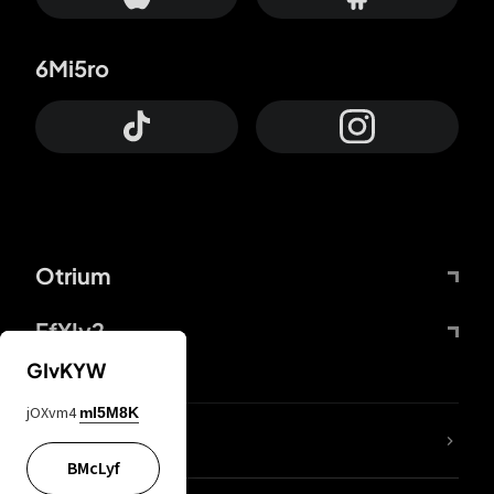
6Mi5ro
Otrium
FfYIy2
GIvKYW
jOXvm4
mI5M8K
KIjvtr
BMcLyf