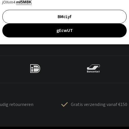
jOXvm4
mI5M8K
BMcLyf
gEcwUT
udig retourneren
Gratis verzending vanaf €150