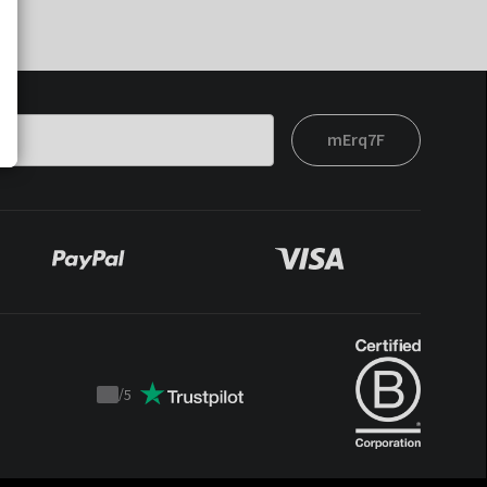
mErq7F
/
5
Trustpilot
score