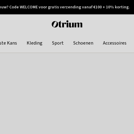
euw? Code WELCOME voor gratis verzending vanaf €100 + 10% korting.
 geretourneerd
Achteraf betalen
Otrium
home
page
ste Kans
Kleding
Sport
Schoenen
Accessoires