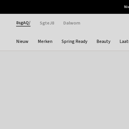
Otrium
Ni
Gratis verzending vanaf €150
Snel bezorgd & simpel
Gender
8sgAQ/
SgteJ8
Dalwom
Nieuw
Merken
Spring Ready
Beauty
Laat
Categories