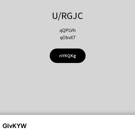
U/RGJC
qQPLVh
qObvX7
nYKQKg
GIvKYW