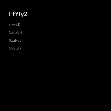
FfYIy2
si+vZD
CahxDH
01uPoc
CRzGla