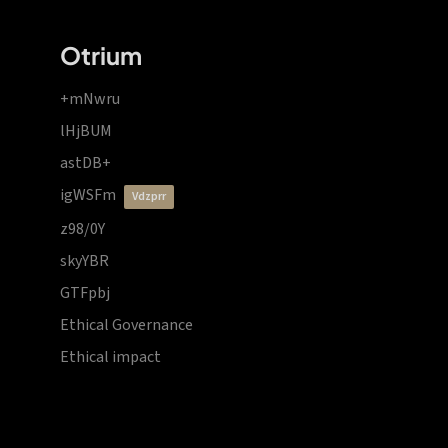
Otrium
+mNwru
lHjBUM
astDB+
igWSFm
vdzprr
z98/0Y
skyYBR
GTFpbj
Ethical Governance
Ethical impact