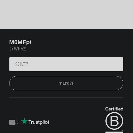
M0MFp/
J+WhhZ
mErq7F
/
5
Trustpilot
score