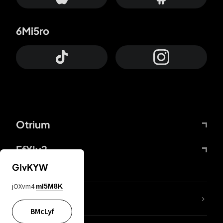
6Mi5ro
Otrium
FfYIy2
GIvKYW
jOXvm4
mI5M8K
KIjvtr
BMcLyf