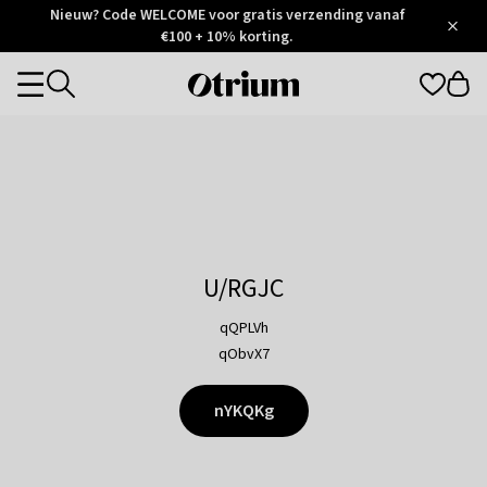
Otrium
Nieuw? Code WELCOME voor gratis verzending vanaf
/
5
Trustpilot
€100 + 10% korting.
score
Otrium
Categories
home
page
U/RGJC
qQPLVh
qObvX7
nYKQKg