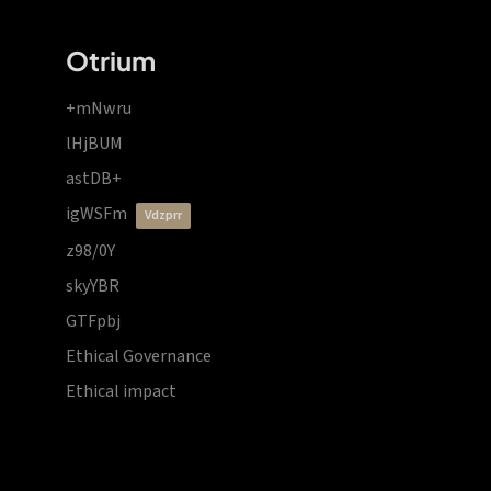
Otrium
+mNwru
lHjBUM
astDB+
igWSFm
vdzprr
z98/0Y
skyYBR
GTFpbj
Ethical Governance
Ethical impact