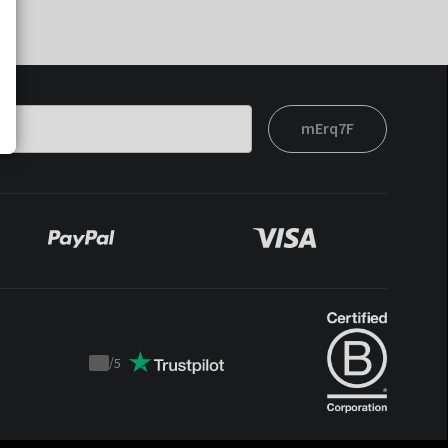
mErq7F
/
5
Trustpilot
score