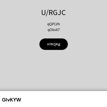
U/RGJC
qQPLVh
qObvX7
nYKQKg
GIvKYW