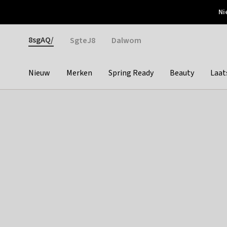
Otrium
Ni
Gratis verzending vanaf €150
Snel bezorgd & simpel
Gender
8sgAQ/
SgteJ8
Dalwom
Nieuw
Merken
Spring Ready
Beauty
Laat
Categories