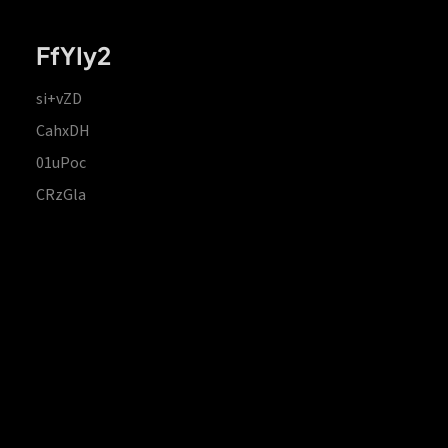
FfYIy2
si+vZD
CahxDH
01uPoc
CRzGla