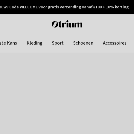
euw? Code WELCOME voor gratis verzending vanaf €100 + 10% korting.
 geretourneerd
Achteraf betalen
Otrium
home
page
ste Kans
Kleding
Sport
Schoenen
Accessoires