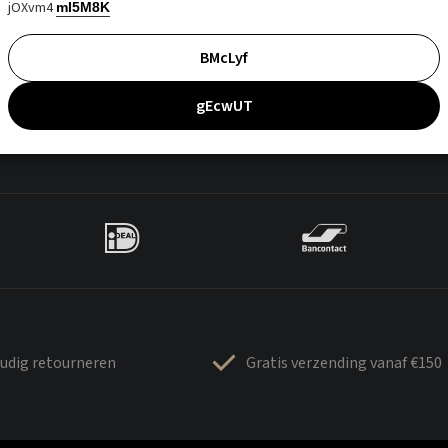
jOXvm4
mI5M8K
BMcLyf
gEcwUT
udig retourneren
Gratis verzending vanaf €150