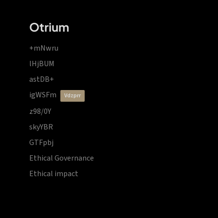
Otrium
+mNwru
lHjBUM
astDB+
igWSFm
vdzprr
z98/0Y
skyYBR
GTFpbj
Ethical Governance
Ethical impact