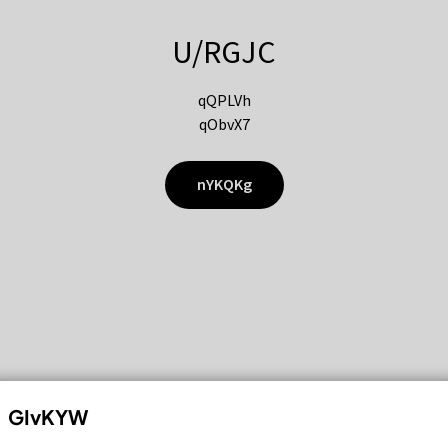
U/RGJC
qQPLVh
qObvX7
nYKQKg
GIvKYW