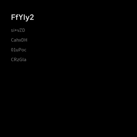
FfYIy2
si+vZD
CahxDH
01uPoc
CRzGla