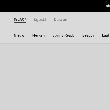
Otrium
Ni
Gratis verzending vanaf €150
Snel bezorgd & simpel
Gender
8sgAQ/
SgteJ8
Dalwom
Nieuw
Merken
Spring Ready
Beauty
Laat
Categories