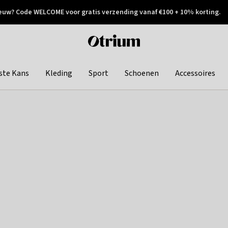
euw? Code WELCOME voor gratis verzending vanaf €100 + 10% korting.
 geretourneerd
Achteraf betalen
Otrium
home
page
ste Kans
Kleding
Sport
Schoenen
Accessoires