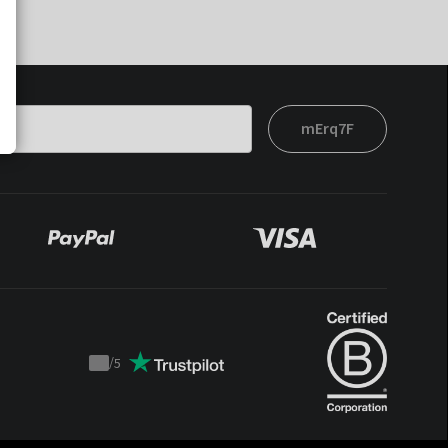
mErq7F
/
5
Trustpilot
score