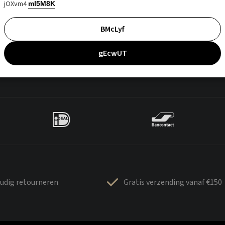
jOXvm4
mI5M8K
BMcLyf
gEcwUT
udig retourneren
Gratis verzending vanaf €150