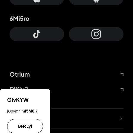
6Mi5ro
Otrium
FfYIy2
GIvKYW
jOXvm4
mI5M8K
KIjvtr
BMcLyf