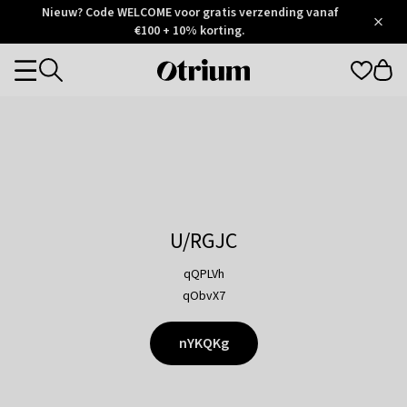
Otrium
Nieuw? Code WELCOME voor gratis verzending vanaf
/
5
Trustpilot
€100 + 10% korting.
score
Otrium
Categories
home
page
U/RGJC
qQPLVh
qObvX7
nYKQKg