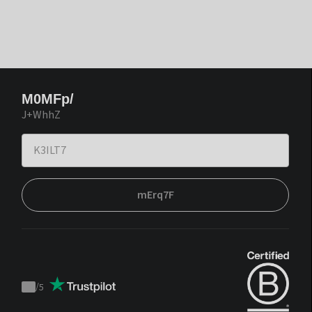
M0MFp/
J+WhhZ
mErq7F
/
5
Trustpilot
score