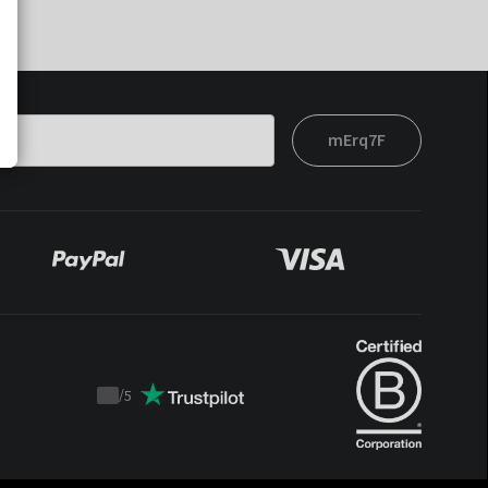
mErq7F
/
5
Trustpilot
score