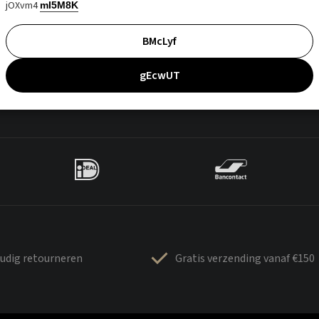
jOXvm4
mI5M8K
BMcLyf
gEcwUT
udig retourneren
Gratis verzending vanaf €150