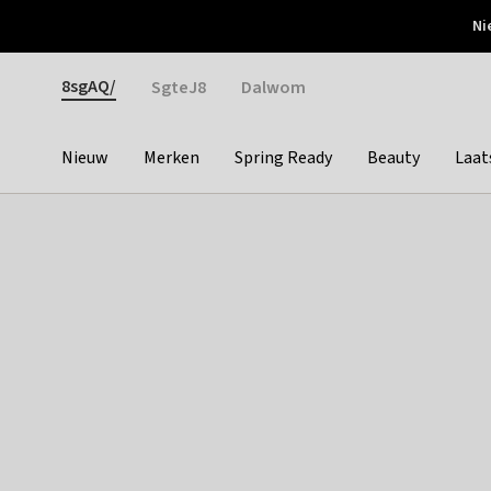
Otrium
Ni
Gratis verzending vanaf €150
Snel bezorgd & simpel
Gender
8sgAQ/
SgteJ8
Dalwom
Nieuw
Merken
Spring Ready
Beauty
Laat
Categories