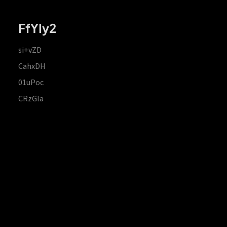
FfYIy2
si+vZD
CahxDH
01uPoc
CRzGla