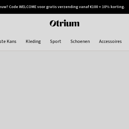
euw? Code WELCOME voor gratis verzending vanaf €100 + 10% korting.
 geretourneerd
Achteraf betalen
Otrium
home
page
ste Kans
Kleding
Sport
Schoenen
Accessoires