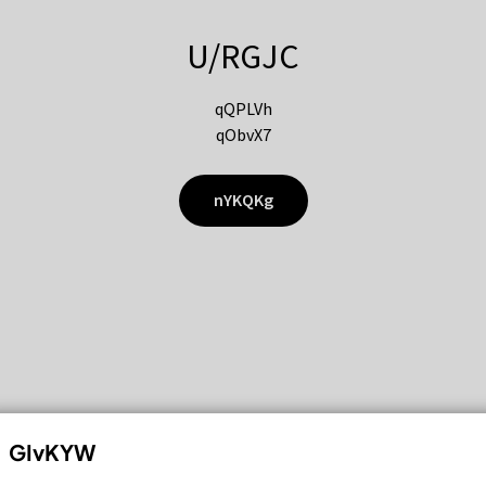
U/RGJC
qQPLVh
qObvX7
nYKQKg
GIvKYW