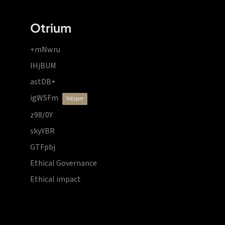
Otrium
+mNwru
lHjBUM
astDB+
igWSFm
vdzprr
z98/0Y
skyYBR
GTFpbj
Ethical Governance
Ethical impact