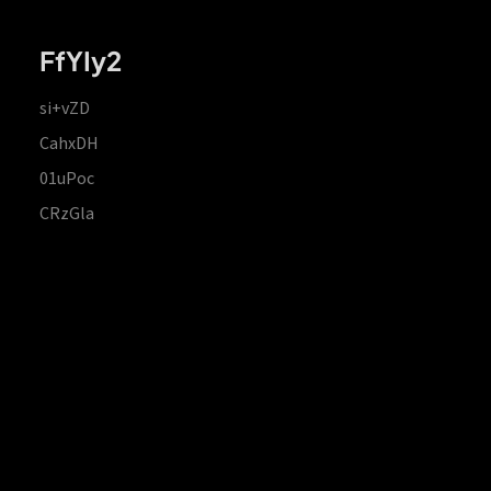
FfYIy2
si+vZD
CahxDH
01uPoc
CRzGla