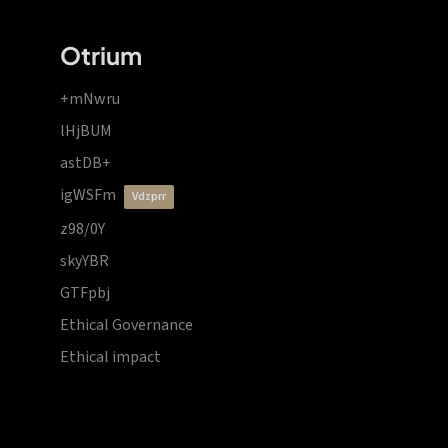
Otrium
+mNwru
lHjBUM
astDB+
igWSFm
vdzprr
z98/0Y
skyYBR
GTFpbj
Ethical Governance
Ethical impact