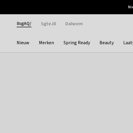
Otrium
Ni
Gratis verzending vanaf €150
Snel bezorgd & simpel
Gender
8sgAQ/
SgteJ8
Dalwom
Nieuw
Merken
Spring Ready
Beauty
Laat
Categories