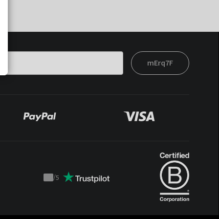
mErq7F
/
5
Trustpilot
score