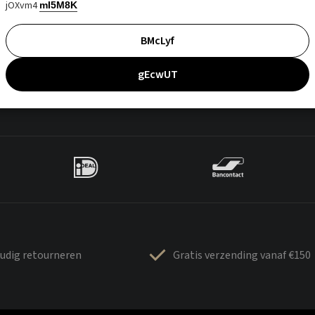
jOXvm4
mI5M8K
BMcLyf
gEcwUT
udig retourneren
Gratis verzending vanaf €150