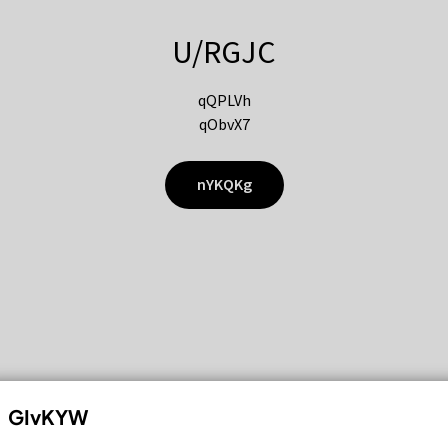
U/RGJC
qQPLVh
qObvX7
nYKQKg
GIvKYW