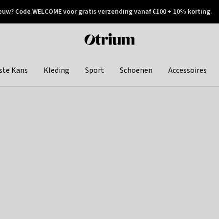
euw? Code WELCOME voor gratis verzending vanaf €100 + 10% korting.
 geretourneerd
Achteraf betalen
Otrium
home
page
ste Kans
Kleding
Sport
Schoenen
Accessoires