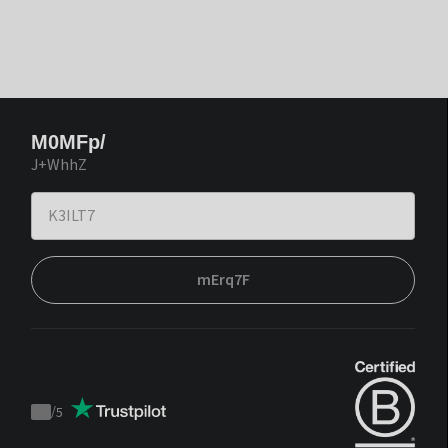
M0MFp/
J+WhhZ
mErq7F
/
5
Trustpilot
score