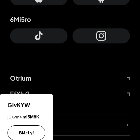
6Mi5ro
Otrium
FfYIy2
GIvKYW
jOXvm4
mI5M8K
KIjvtr
BMcLyf