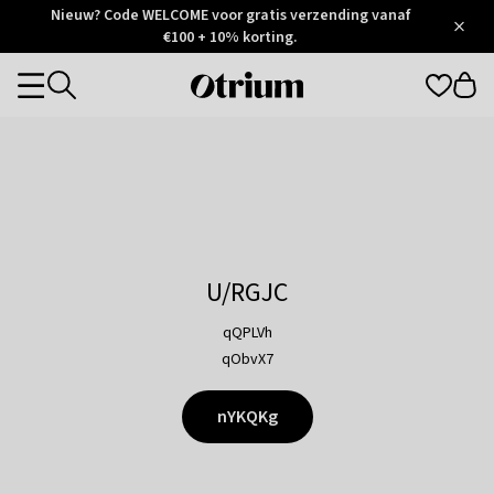
Otrium
Nieuw? Code WELCOME voor gratis verzending vanaf
/
5
Trustpilot
€100 + 10% korting.
score
Otrium
Categories
home
page
U/RGJC
qQPLVh
qObvX7
nYKQKg