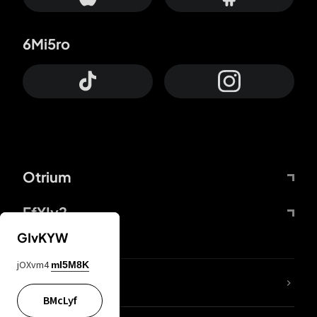
6Mi5ro
Otrium
FfYIy2
GIvKYW
jOXvm4
mI5M8K
KIjvtr
BMcLyf