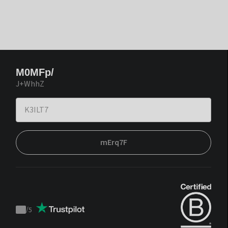
M0MFp/
J+WhhZ
mErq7F
/
5
Trustpilot
score