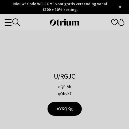
Otrium
Nieuw? Code WELCOME voor gratis verzending vanaf
/
5
Trustpilot
€100 + 10% korting.
score
Otrium
Categories
home
page
U/RGJC
qQPLVh
qObvX7
nYKQKg