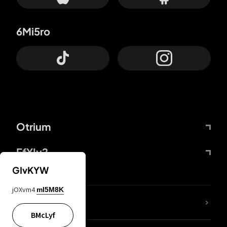
6Mi5ro
Otrium
FfYIy2
GIvKYW
jOXvm4
mI5M8K
KIjvtr
BMcLyf