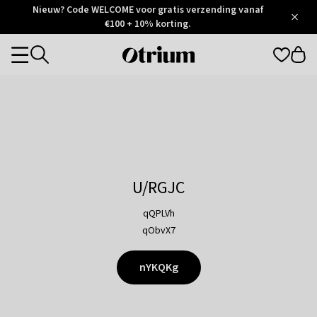
Otrium
Nieuw? Code WELCOME voor gratis verzending vanaf
/
5
Trustpilot
€100 + 10% korting.
score
Otrium
Categories
home
page
U/RGJC
qQPLVh
qObvX7
nYKQKg