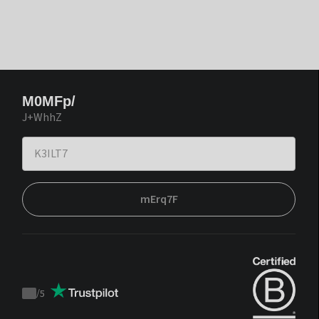
M0MFp/
J+WhhZ
mErq7F
/
5
Trustpilot
score