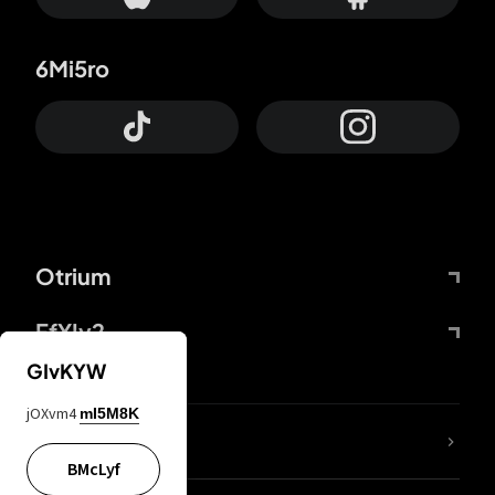
6Mi5ro
Otrium
FfYIy2
GIvKYW
jOXvm4
mI5M8K
KIjvtr
BMcLyf