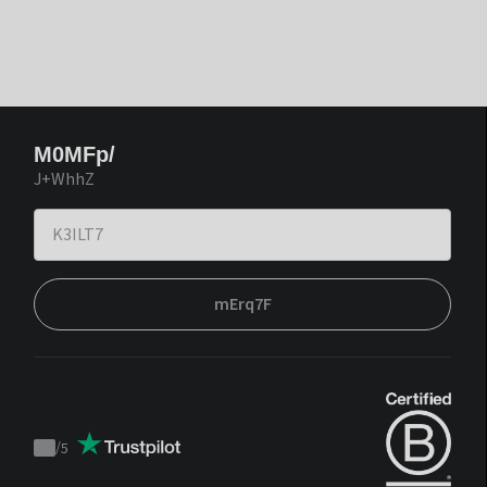
M0MFp/
J+WhhZ
mErq7F
/
5
Trustpilot
score