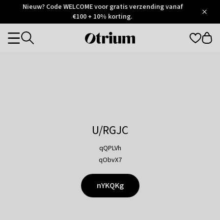
Otrium
Nieuw? Code WELCOME voor gratis verzending vanaf
/
5
Trustpilot
€100 + 10% korting.
score
Otrium
Categories
home
page
U/RGJC
qQPLVh
qObvX7
nYKQKg