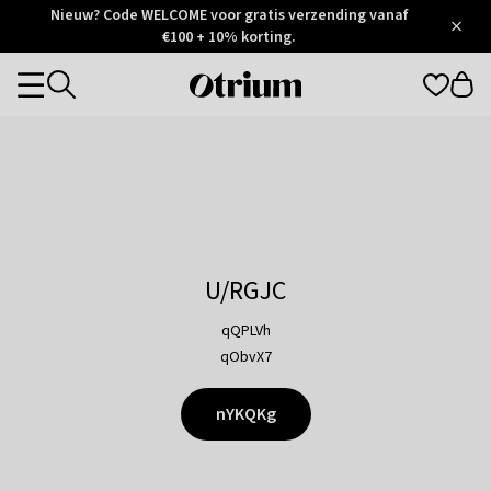
Otrium
Nieuw? Code WELCOME voor gratis verzending vanaf
/
5
Trustpilot
€100 + 10% korting.
score
Otrium
Categories
home
page
U/RGJC
qQPLVh
qObvX7
nYKQKg