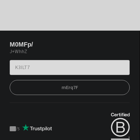
M0MFp/
J+WhhZ
mErq7F
/
5
Trustpilot
score