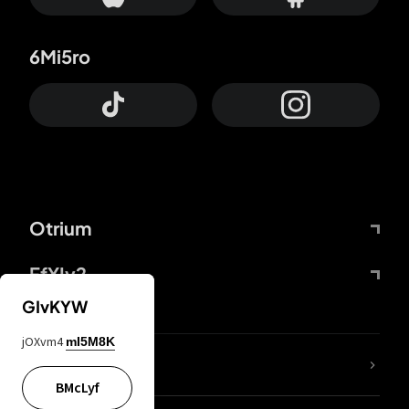
6Mi5ro
Otrium
FfYIy2
GIvKYW
jOXvm4
mI5M8K
KIjvtr
BMcLyf