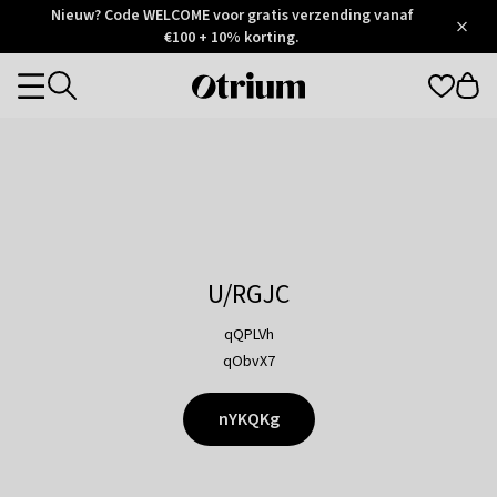
Otrium
Nieuw? Code WELCOME voor gratis verzending vanaf
/
5
Trustpilot
€100 + 10% korting.
score
Otrium
Categories
home
page
U/RGJC
qQPLVh
qObvX7
nYKQKg