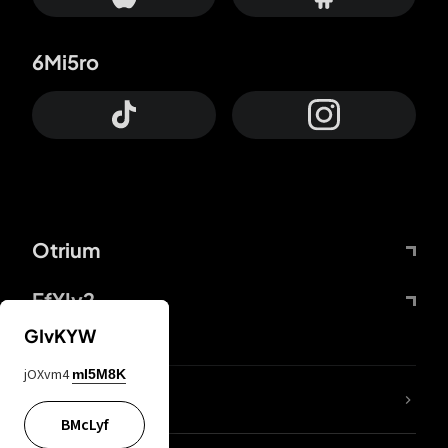
6Mi5ro
Otrium
FfYIy2
GIvKYW
jOXvm4
mI5M8K
KIjvtr
BMcLyf