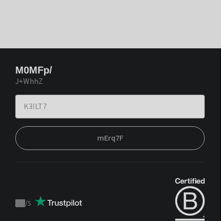
M0MFp/
J+WhhZ
mErq7F
/
5
Trustpilot
score