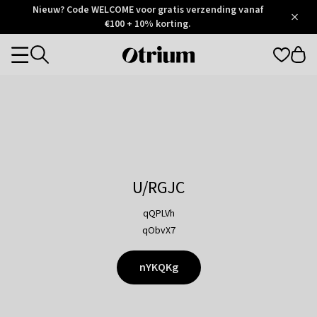
Otrium
Nieuw? Code WELCOME voor gratis verzending vanaf
/
5
Trustpilot
€100 + 10% korting.
score
Otrium
Categories
home
page
U/RGJC
qQPLVh
qObvX7
nYKQKg