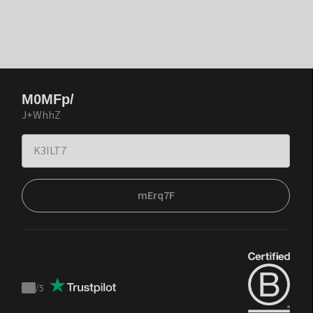
M0MFp/
J+WhhZ
mErq7F
/
5
Trustpilot
score