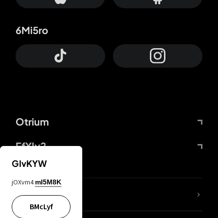
6Mi5ro
Otrium
FfYIy2
GIvKYW
jOXvm4
mI5M8K
KIjvtr
BMcLyf