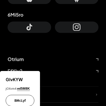
6Mi5ro
Otrium
FfYIy2
GIvKYW
jOXvm4
mI5M8K
KIjvtr
BMcLyf