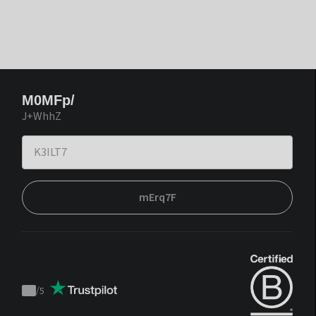
M0MFp/
J+WhhZ
mErq7F
/
5
Trustpilot
score