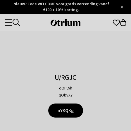
Otrium
Nieuw? Code WELCOME voor gratis verzending vanaf
/
5
Trustpilot
€100 + 10% korting.
score
Otrium
Categories
home
page
U/RGJC
qQPLVh
qObvX7
nYKQKg