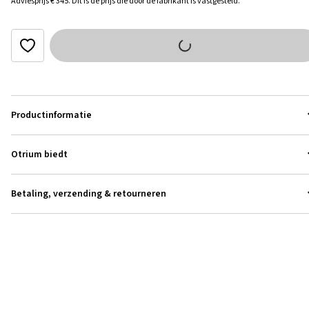
Adviesprijs
€ 345
.
Dit is de prijs die door de fabrikant is vastgesteld.
Productinformatie
Otrium biedt
Betaling, verzending & retourneren