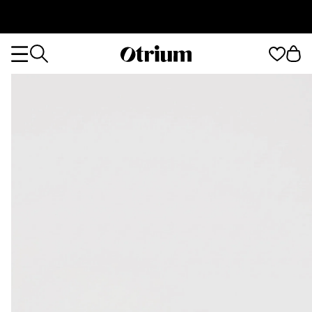
Otrium
Otrium
home
page