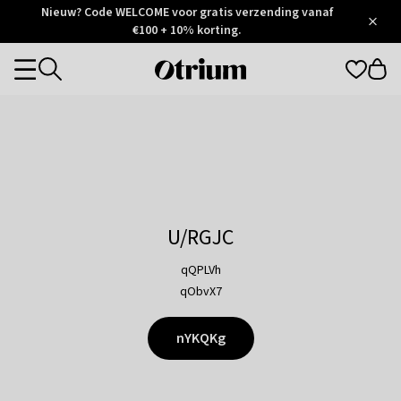
Otrium
Nieuw? Code WELCOME voor gratis verzending vanaf
/
5
Trustpilot
€100 + 10% korting.
score
Otrium
Categories
home
page
U/RGJC
qQPLVh
qObvX7
nYKQKg