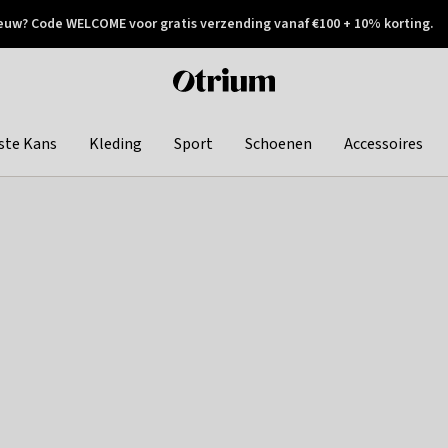
euw? Code WELCOME voor gratis verzending vanaf €100 + 10% korting.
 geretourneerd
Achteraf betalen
Otrium
home
page
ste Kans
Kleding
Sport
Schoenen
Accessoires