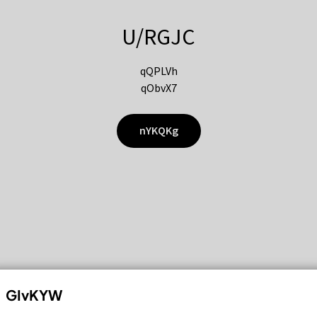
U/RGJC
qQPLVh
qObvX7
nYKQKg
GIvKYW