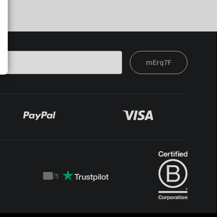
mErq7F
/
5
Trustpilot
score