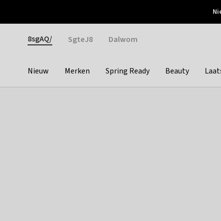
Otrium
Ni
Gratis verzending vanaf €150
Snel bezorgd & simpel
Gender
8sgAQ/
SgteJ8
Dalwom
Nieuw
Merken
Spring Ready
Beauty
Laat
Categories