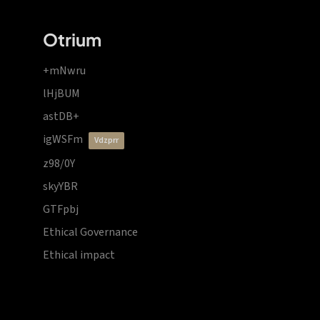
Otrium
+mNwru
lHjBUM
astDB+
igWSFm
vdzprr
z98/0Y
skyYBR
GTFpbj
Ethical Governance
Ethical impact