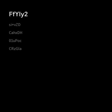
FfYIy2
si+vZD
CahxDH
01uPoc
CRzGla