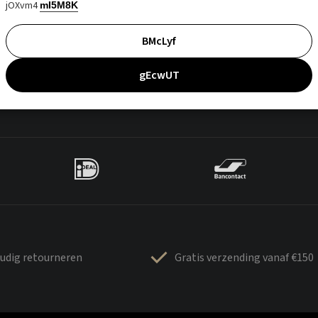
jOXvm4
mI5M8K
BMcLyf
gEcwUT
udig retourneren
Gratis verzending vanaf €150