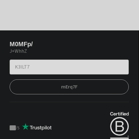
M0MFp/
J+WhhZ
mErq7F
/
5
Trustpilot
score