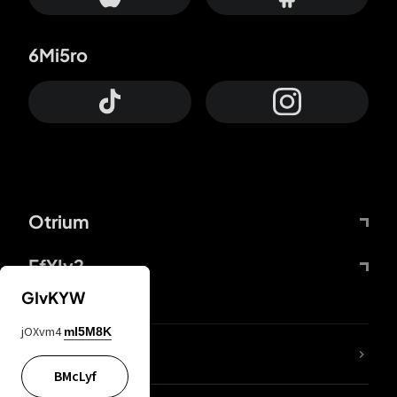
6Mi5ro
Otrium
FfYIy2
GIvKYW
jOXvm4
mI5M8K
KIjvtr
BMcLyf