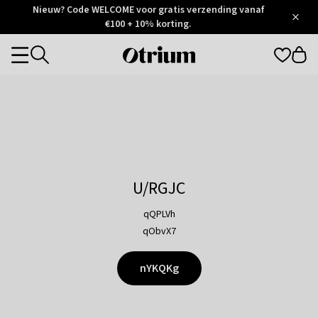
Otrium
Nieuw? Code WELCOME voor gratis verzending vanaf
/
5
Trustpilot
€100 + 10% korting.
score
Otrium
Categories
home
page
U/RGJC
qQPLVh
qObvX7
nYKQKg